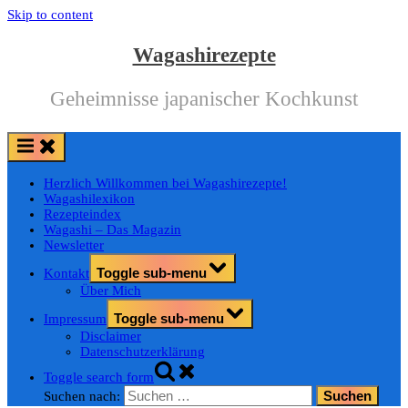
Skip to content
Wagashirezepte
Geheimnisse japanischer Kochkunst
Herzlich Willkommen bei Wagashirezepte!
Wagashilexikon
Rezepteindex
Wagashi – Das Magazin
Newsletter
Toggle sub-menu
Kontakt
Über Mich
Toggle sub-menu
Impressum
Disclaimer
Datenschutzerklärung
Toggle search form
Suchen nach: