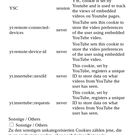
YSC cookie is set by
Youtube and is used to track
YSC
session
the views of embedded
videos on Youtube pages.
YouTube sets this cookie to
yt-remote-connected-
store the video preferences
never
devices
of the user using embedded
YouTube video.
YouTube sets this cookie to
store the video preferences
yt-remote-device-id
never
of the user using embedded
YouTube video.
This cookie, set by
YouTube, registers a unique
yt.innertube::nextId
never
ID to store data on what
videos from YouTube the
user has seen.
This cookie, set by
YouTube, registers a unique
yt.innertube::requests
never
ID to store data on what
videos from YouTube the
user has seen.
Sonstige / Others
Sonstige / Others
Zu den sonstigen unkategorisierten Cookies zählen jene, die