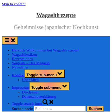
Skip to content
Wagashirezepte
Geheimnisse japanischer Kochkunst
Herzlich Willkommen bei Wagashirezepte!
Wagashilexikon
Rezepteindex
Wagashi – Das Magazin
Newsletter
Toggle sub-menu
Kontakt
Über Mich
Toggle sub-menu
Impressum
Disclaimer
Datenschutzerklärung
Toggle search form
Suchen nach: