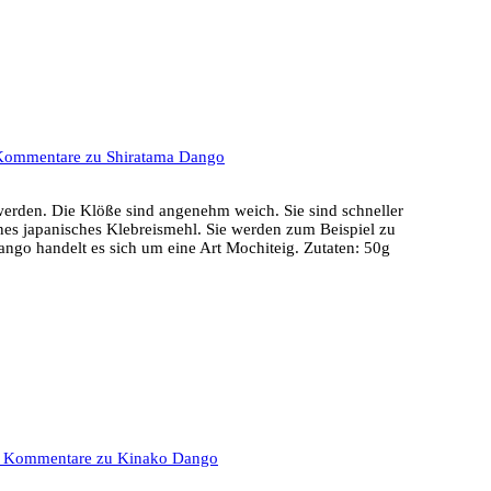
Kommentare
zu Shiratama Dango
werden. Die Klöße sind angenehm weich. Sie sind schneller
ines japanisches Klebreismehl. Sie werden zum Beispiel zu
ango handelt es sich um eine Art Mochiteig. Zutaten: 50g
e Kommentare
zu Kinako Dango