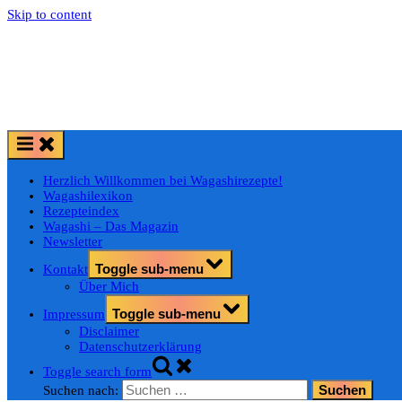
Skip to content
Herzlich Willkommen bei Wagashirezepte!
Wagashilexikon
Rezepteindex
Wagashi – Das Magazin
Newsletter
Toggle sub-menu
Kontakt
Über Mich
Toggle sub-menu
Impressum
Disclaimer
Datenschutzerklärung
Toggle search form
Suchen nach: