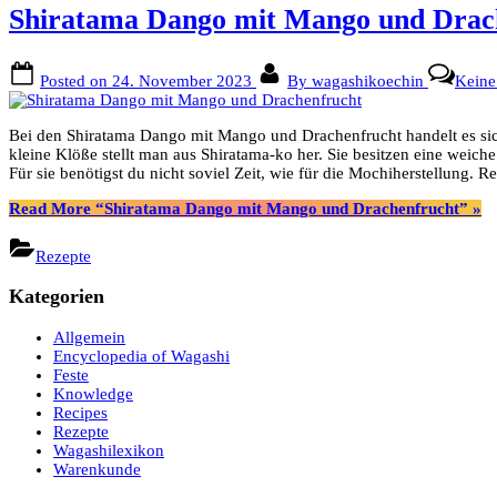
Shiratama Dango mit Mango und Drac
Posted on
24. November 2023
By
wagashikoechin
Kein
Bei den Shiratama Dango mit Mango und Drachenfrucht handelt es sich
kleine Klöße stellt man aus Shiratama-ko her. Sie besitzen eine weic
Für sie benötigst du nicht soviel Zeit, wie für die Mochiherstellung.
Read More
“Shiratama Dango mit Mango und Drachenfrucht”
»
Rezepte
Kategorien
Allgemein
Encyclopedia of Wagashi
Feste
Knowledge
Recipes
Rezepte
Wagashilexikon
Warenkunde