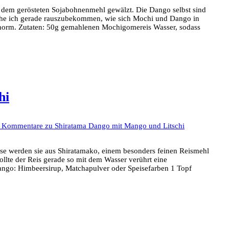
 dem gerösteten Sojabohnenmehl gewälzt. Die Dango selbst sind
suche ich gerade rauszubekommen, wie sich Mochi und Dango in
h enorm. Zutaten: 50g gemahlenen Mochigomereis Wasser, sodass
hi
e Kommentare
zu Shiratama Dango mit Mango und Litschi
ise werden sie aus Shiratamako, einem besonders feinen Reismehl
llte der Reis gerade so mit dem Wasser verührt eine
ango: Himbeersirup, Matchapulver oder Speisefarben 1 Topf