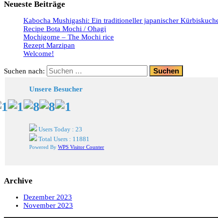
Neueste Beiträge
Kabocha Mushigashi: Ein traditioneller japanischer Kürbiskuch
Recipe Bota Mochi / Ohagi
Mochigome – The Mochi rice
Rezept Marzipan
Welcome!
Suchen nach:
Unsere Besucher
Users Today : 23
Total Users : 11881
Powered By
WPS Visitor Counter
Archive
Dezember 2023
November 2023