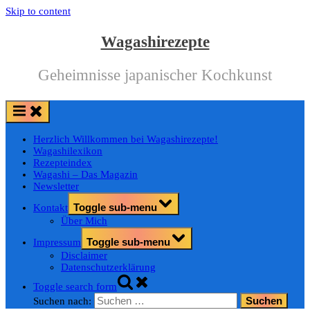
Skip to content
Wagashirezepte
Geheimnisse japanischer Kochkunst
Herzlich Willkommen bei Wagashirezepte!
Wagashilexikon
Rezepteindex
Wagashi – Das Magazin
Newsletter
Toggle sub-menu
Kontakt
Über Mich
Toggle sub-menu
Impressum
Disclaimer
Datenschutzerklärung
Toggle search form
Suchen nach: