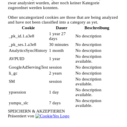
zwar analysiert wurden, aber noch keiner Kategorie
zugeordnet werden konnten.
Other uncategorized cookies are those that are being analyzed
and have not been classified into a category as yet.
Cookie
Dauer
Beschreibung
1 year 27
_pk_id.1.a3e8
No description
days
_pk_ses.1.a3e8
30 minutes
No description
AnalyticsSyncHistory
1 month
No description
No description
AVPUID
1 year
available.
GoogleAdServingTest
session
No description
li_gc
2 years
No description
No description
SM
session
available.
No description
ypsession
1 day
available.
No description
yumpu_slc
7 days
available.
SPEICHERN & AKZEPTIEREN
Präsentiert von