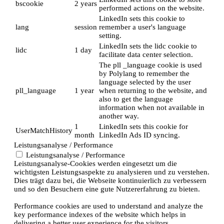
bscookie
2 years
performed actions on the website.
LinkedIn sets this cookie to
lang
session
remember a user's language
setting.
LinkedIn sets the lidc cookie to
lidc
1 day
facilitate data center selection.
The pll _language cookie is used
by Polylang to remember the
language selected by the user
pll_language
1 year
when returning to the website, and
also to get the language
information when not available in
another way.
1
LinkedIn sets this cookie for
UserMatchHistory
month
LinkedIn Ads ID syncing.
Leistungsanalyse / Performance
Leistungsanalyse / Performance
Leistungsanalyse-Cookies werden eingesetzt um die
wichtigsten Leistungsaspekte zu analysieren und zu verstehen.
Dies trägt dazu bei, die Webseite kontinuierlich zu verbessern
und so den Besuchern eine gute Nutzererfahrung zu bieten.
Performance cookies are used to understand and analyze the
key performance indexes of the website which helps in
delivering a better user experience for the visitors.