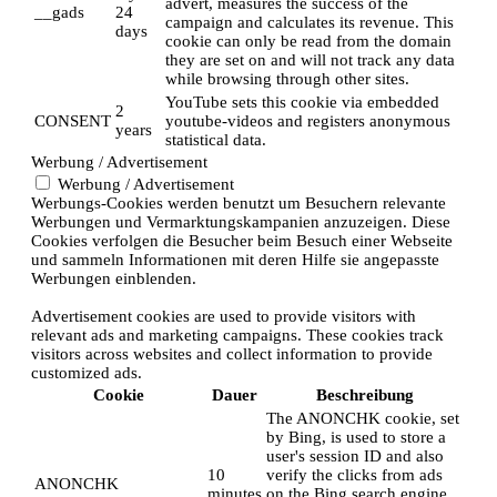
advert, measures the success of the
__gads
24
campaign and calculates its revenue. This
days
cookie can only be read from the domain
they are set on and will not track any data
while browsing through other sites.
YouTube sets this cookie via embedded
2
CONSENT
youtube-videos and registers anonymous
years
statistical data.
Werbung / Advertisement
Werbung / Advertisement
Werbungs-Cookies werden benutzt um Besuchern relevante
Werbungen und Vermarktungskampanien anzuzeigen. Diese
Cookies verfolgen die Besucher beim Besuch einer Webseite
und sammeln Informationen mit deren Hilfe sie angepasste
Werbungen einblenden.
Advertisement cookies are used to provide visitors with
relevant ads and marketing campaigns. These cookies track
visitors across websites and collect information to provide
customized ads.
Cookie
Dauer
Beschreibung
The ANONCHK cookie, set
by Bing, is used to store a
user's session ID and also
10
verify the clicks from ads
ANONCHK
minutes
on the Bing search engine.