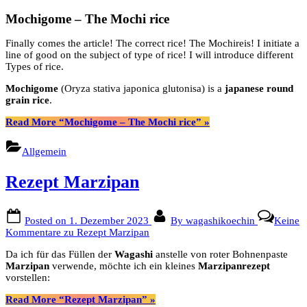
Mochigome – The Mochi rice
Finally comes the article! The correct rice! The Mochireis! I initiate a
line of good on the subject of type of rice! I will introduce different
Types of rice.
Mochigome
(Oryza stativa japonica glutonisa) is a
japanese round
grain rice
.
Read More
“Mochigome – The Mochi rice”
»
Allgemein
Rezept Marzipan
Posted on
1. Dezember 2023
By
wagashikoechin
Keine
Kommentare
zu Rezept Marzipan
Da ich für das Füllen der
Wagashi
anstelle von roter Bohnenpaste
Marzipan
verwende, möchte ich ein kleines
Marzipanrezept
vorstellen:
Read More
“Rezept Marzipan”
»