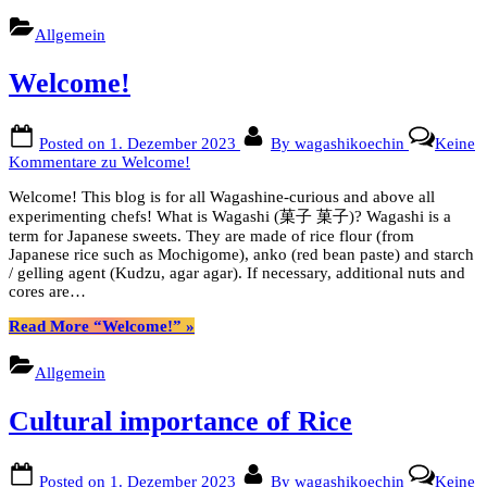
Allgemein
Welcome!
Posted on
1. Dezember 2023
By
wagashikoechin
Keine
Kommentare
zu Welcome!
Welcome! This blog is for all Wagashine-curious and above all
experimenting chefs! What is Wagashi (菓子 菓子)? Wagashi is a
term for Japanese sweets. They are made of rice flour (from
Japanese rice such as Mochigome), anko (red bean paste) and starch
/ gelling agent (Kudzu, agar agar). If necessary, additional nuts and
cores are…
Read More
“Welcome!”
»
Allgemein
Cultural importance of Rice
Posted on
1. Dezember 2023
By
wagashikoechin
Keine