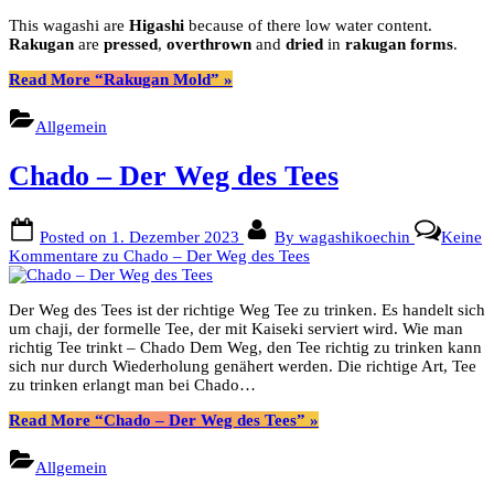
This wagashi are
Higashi
because of there low water content.
Rakugan
are
pressed
,
overthrown
and
dried
in
rakugan forms
.
Read More
“Rakugan Mold”
»
Allgemein
Chado – Der Weg des Tees
Posted on
1. Dezember 2023
By
wagashikoechin
Keine
Kommentare
zu Chado – Der Weg des Tees
Der Weg des Tees ist der richtige Weg Tee zu trinken. Es handelt sich
um chaji, der formelle Tee, der mit Kaiseki serviert wird. Wie man
richtig Tee trinkt – Chado Dem Weg, den Tee richtig zu trinken kann
sich nur durch Wiederholung genähert werden. Die richtige Art, Tee
zu trinken erlangt man bei Chado…
Read More
“Chado – Der Weg des Tees”
»
Allgemein