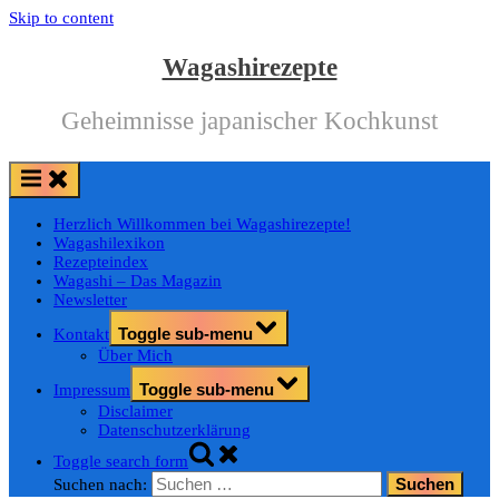
Skip to content
Wagashirezepte
Geheimnisse japanischer Kochkunst
Herzlich Willkommen bei Wagashirezepte!
Wagashilexikon
Rezepteindex
Wagashi – Das Magazin
Newsletter
Toggle sub-menu
Kontakt
Über Mich
Toggle sub-menu
Impressum
Disclaimer
Datenschutzerklärung
Toggle search form
Suchen nach: