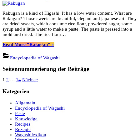
Rakugan is a kind of Higashi. It has a low water content. What are
Rakugan? Those sweets are beautiful, elegant and japanese art. They
are dried sweets, which consume rice flour, powdered sugar, some
syrup and a little water to make a paste. The paste is pressed into a
mold and dried. The rice flour…
Read More
“Rakugan”
»
Encyclopedia of Wagashi
Seitennummerierung der Beiträge
1
2
…
14
Nächste
Kategorien
Allgemein
Encyclopedia of Wagashi
Feste
Knowledge
Recipes
Rezepte
Wagashilexikon
Warenkunde