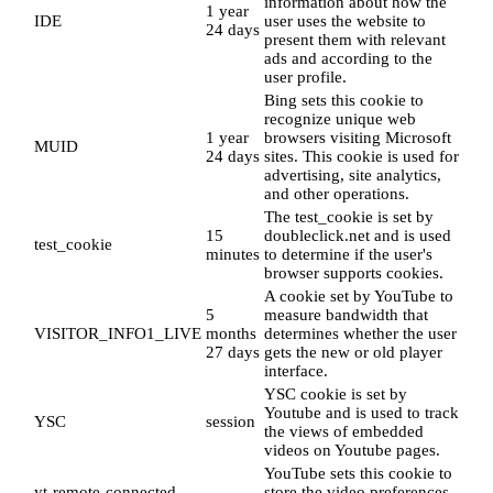
information about how the
1 year
IDE
user uses the website to
24 days
present them with relevant
ads and according to the
user profile.
Bing sets this cookie to
recognize unique web
1 year
browsers visiting Microsoft
MUID
24 days
sites. This cookie is used for
advertising, site analytics,
and other operations.
The test_cookie is set by
15
doubleclick.net and is used
test_cookie
minutes
to determine if the user's
browser supports cookies.
A cookie set by YouTube to
5
measure bandwidth that
VISITOR_INFO1_LIVE
months
determines whether the user
27 days
gets the new or old player
interface.
YSC cookie is set by
Youtube and is used to track
YSC
session
the views of embedded
videos on Youtube pages.
YouTube sets this cookie to
yt-remote-connected-
store the video preferences