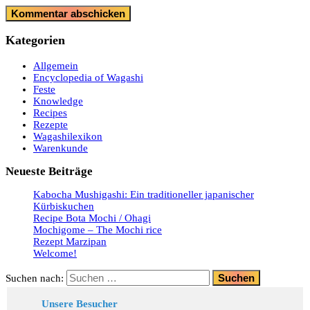
Kategorien
Allgemein
Encyclopedia of Wagashi
Feste
Knowledge
Recipes
Rezepte
Wagashilexikon
Warenkunde
Neueste Beiträge
Kabocha Mushigashi: Ein traditioneller japanischer
Kürbiskuchen
Recipe Bota Mochi / Ohagi
Mochigome – The Mochi rice
Rezept Marzipan
Welcome!
Suchen nach:
Unsere Besucher