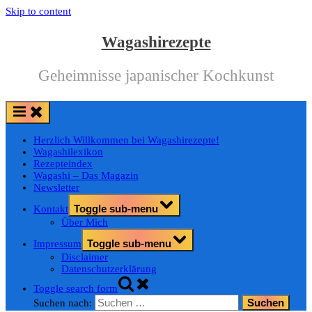
Skip to content
Wagashirezepte
Geheimnisse japanischer Kochkunst
Herzlich Willkommen bei Wagashirezepte!
Wagashilexikon
Rezepteindex
Wagashi – Das Magazin
Newsletter
Toggle sub-menu
Kontakt
Über Mich
Toggle sub-menu
Impressum
Disclaimer
Datenschutzerklärung
Toggle search form
Suchen nach: