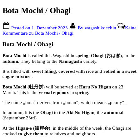
Bota Mochi / Ohagi
Posted on
1. Dezember 2023
By
wagashikoechin
Keine
Kommentare
zu Bota Mochi / Ohagi
Bota Mochi / Ohagi
Bota Mochi
is called this Wagashi in
spring
;
Ohagi
(おはぎ)
, in the
autumn
. They belong to the
Namagashi
variety.
It is filled with
sweet filling
,
covered with rice
and
rolled in a sweet
sugar mixture
.
Bota Mochi
(牡丹餅
) will be served at
Haru No Higan
on 23
March.
This is the
vernal
equinox
in
spring
.
The name „bota“ derives from „botan“, which means „peony“.
In autumn, it is the
Ohagi
to the
Aki No Higan
, the
autumnal
(September 23rd).
At the
Higan-e (彼岸会)
, in the middle of the week, the Ohagi are
cooked
to give them
to relatives and neighbors.