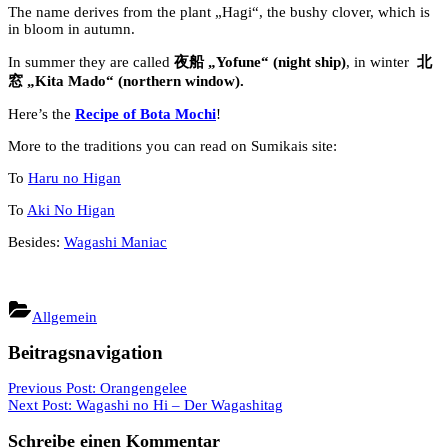
The name derives from the plant „Hagi“, the bushy clover, which is
in bloom in autumn.
In summer they are called
夜船
„Yofune“ (night ship)
, in winter
北
窓
„Kita Mado“ (northern window).
Here’s the
Recipe of Bota Mochi
!
More to the traditions you can read on Sumikais site:
To
Haru no Higan
To
Aki No Higan
Besides:
Wagashi Maniac
Allgemein
Beitragsnavigation
Previous Post:
Orangengelee
Next Post:
Wagashi no Hi – Der Wagashitag
Schreibe einen Kommentar