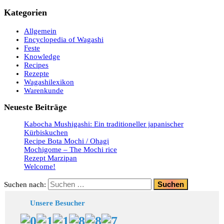
Kategorien
Allgemein
Encyclopedia of Wagashi
Feste
Knowledge
Recipes
Rezepte
Wagashilexikon
Warenkunde
Neueste Beiträge
Kabocha Mushigashi: Ein traditioneller japanischer
Kürbiskuchen
Recipe Bota Mochi / Ohagi
Mochigome – The Mochi rice
Rezept Marzipan
Welcome!
Suchen nach:
Unsere Besucher