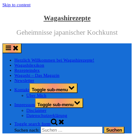
Skip to content
Wagashirezepte
Geheimnisse japanischer Kochkunst
Herzlich Willkommen bei Wagashirezepte!
Wagashilexikon
Rezepteindex
Wagashi – Das Magazin
Newsletter
Toggle sub-menu
Kontakt
Über Mich
Toggle sub-menu
Impressum
Disclaimer
Datenschutzerklärung
Toggle search form
Suchen nach: