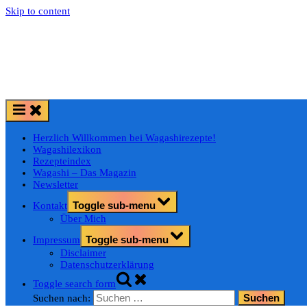
Skip to content
Herzlich Willkommen bei Wagashirezepte!
Wagashilexikon
Rezepteindex
Wagashi – Das Magazin
Newsletter
Toggle sub-menu
Kontakt
Über Mich
Toggle sub-menu
Impressum
Disclaimer
Datenschutzerklärung
Toggle search form
Suchen nach: