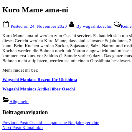
Kuro Mame ama-ni
Posted on
24. November 2023
By
wagashikoechin
Kein
Kuro Mame ama-ni werden zum Osechi serviert. Es handelt sich um 
dieses Gericht werden Kuro Mame, dass sind schwarze Sojabohnen, 2 T
kann. Beim Kochen werden Zucker, Sojasauce, Salzt, Natron und rost
Kochen werden die Bohnen noch mit Natron eingeweicht und müssen 
kommen erst kurz vor Schluss (1 Stunde vorher) dazu. Das ganze mus
Bohnen nicht aufplatzen, werden sie mit einem Otoshibuta beschwert.
Mehr findet ihr bei:
Wagashi Maniacs Rezept für Ukishima
Wagashi Maniacs Artikel über Osechi
Allgemein
Beitragsnavigation
Previous Post:
Osechi – Japanische Neujahrsgerichte
Next Post:
Kamaboko