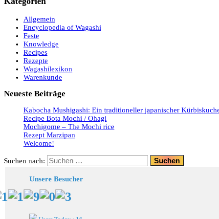
Kategorien
Allgemein
Encyclopedia of Wagashi
Feste
Knowledge
Recipes
Rezepte
Wagashilexikon
Warenkunde
Neueste Beiträge
Kabocha Mushigashi: Ein traditioneller japanischer Kürbiskuch
Recipe Bota Mochi / Ohagi
Mochigome – The Mochi rice
Rezept Marzipan
Welcome!
Suchen nach:
Unsere Besucher