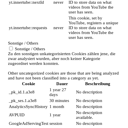
yt.innertube::nextId
never
ID to store data on what
videos from YouTube the
user has seen.
This cookie, set by
YouTube, registers a unique
yt.innertube::requests
never
ID to store data on what
videos from YouTube the
user has seen.
Sonstige / Others
Sonstige / Others
Zu den sonstigen unkategorisierten Cookies zählen jene, die
zwar analysiert wurden, aber noch keiner Kategorie
zugeordnet werden konnten.
Other uncategorized cookies are those that are being analyzed
and have not been classified into a category as yet.
Cookie
Dauer
Beschreibung
1 year 27
_pk_id.1.a3e8
No description
days
_pk_ses.1.a3e8
30 minutes
No description
AnalyticsSyncHistory
1 month
No description
No description
AVPUID
1 year
available.
GoogleAdServingTest
session
No description