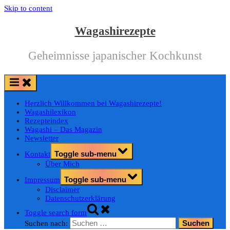
Skip to content
Wagashirezepte
Geheimnisse japanischer Kochkunst
Herzlich Willkommen bei Wagashirezepte!
Wagashilexikon
Rezepteindex
Wagashi – Das Magazin
Newsletter
Toggle sub-menu
Kontakt
Über Mich
Toggle sub-menu
Impressum
Disclaimer
Datenschutzerklärung
Toggle search form
Suchen nach: