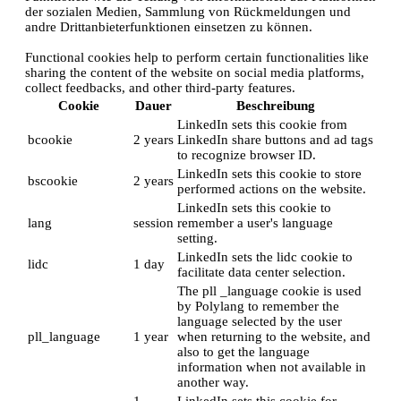
der sozialen Medien, Sammlung von Rückmeldungen und
andre Drittanbieterfunktionen einsetzen zu können.
Functional cookies help to perform certain functionalities like
sharing the content of the website on social media platforms,
collect feedbacks, and other third-party features.
Cookie
Dauer
Beschreibung
LinkedIn sets this cookie from
bcookie
2 years
LinkedIn share buttons and ad tags
to recognize browser ID.
LinkedIn sets this cookie to store
bscookie
2 years
performed actions on the website.
LinkedIn sets this cookie to
lang
session
remember a user's language
setting.
LinkedIn sets the lidc cookie to
lidc
1 day
facilitate data center selection.
The pll _language cookie is used
by Polylang to remember the
language selected by the user
pll_language
1 year
when returning to the website, and
also to get the language
information when not available in
another way.
1
LinkedIn sets this cookie for