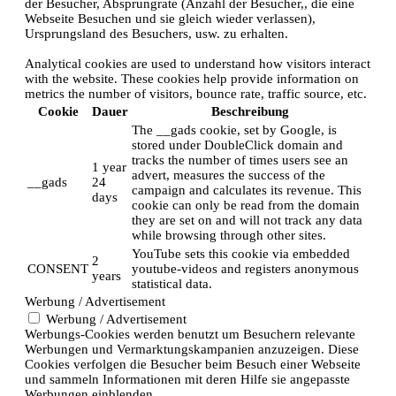
der Besucher, Absprungrate (Anzahl der Besucher,, die eine
Webseite Besuchen und sie gleich wieder verlassen),
Ursprungsland des Besuchers, usw. zu erhalten.
Analytical cookies are used to understand how visitors interact
with the website. These cookies help provide information on
metrics the number of visitors, bounce rate, traffic source, etc.
Cookie
Dauer
Beschreibung
The __gads cookie, set by Google, is
stored under DoubleClick domain and
tracks the number of times users see an
1 year
advert, measures the success of the
__gads
24
campaign and calculates its revenue. This
days
cookie can only be read from the domain
they are set on and will not track any data
while browsing through other sites.
YouTube sets this cookie via embedded
2
CONSENT
youtube-videos and registers anonymous
years
statistical data.
Werbung / Advertisement
Werbung / Advertisement
Werbungs-Cookies werden benutzt um Besuchern relevante
Werbungen und Vermarktungskampanien anzuzeigen. Diese
Cookies verfolgen die Besucher beim Besuch einer Webseite
und sammeln Informationen mit deren Hilfe sie angepasste
Werbungen einblenden.