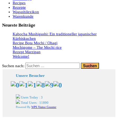
Recipes
Rezepte
Wagashilexikon
Warenkunde
Neueste Beiträge
Kabocha Mushigashi: Ein traditioneller japanischer
Kürbiskuchen
Recipe Bota Mochi / Ohagi
Mochigome – The Mochi rice
Rezept Marzipan
Welcome!
Suchen nach:
Unsere Besucher
Users Today : 3
Total Users : 11890
Powered By
WPS Visitor Counter