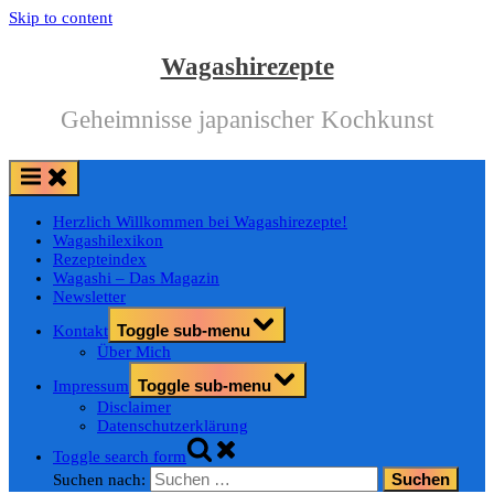
Skip to content
Wagashirezepte
Geheimnisse japanischer Kochkunst
Herzlich Willkommen bei Wagashirezepte!
Wagashilexikon
Rezepteindex
Wagashi – Das Magazin
Newsletter
Toggle sub-menu
Kontakt
Über Mich
Toggle sub-menu
Impressum
Disclaimer
Datenschutzerklärung
Toggle search form
Suchen nach: