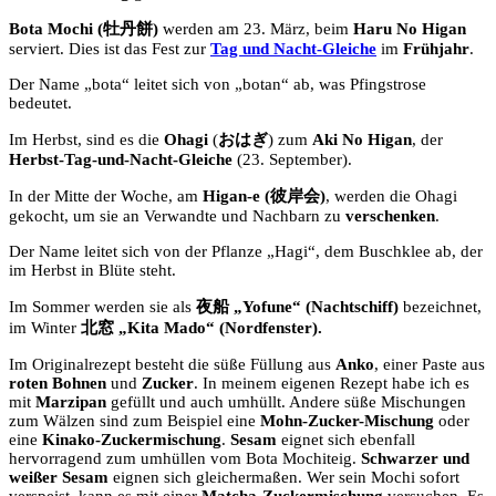
Bota Mochi (牡丹餅)
werden am 23. März, beim
Haru No Higan
serviert. Dies ist das Fest zur
Tag und Nacht-Gleiche
im
Frühjahr
.
Der Name „bota“ leitet sich von „botan“ ab, was Pfingstrose
bedeutet.
Im Herbst, sind es die
Ohagi
(
おはぎ
) zum
Aki No Higan
, der
Herbst-Tag-und-Nacht-Gleiche
(23. September).
In der Mitte der Woche, am
Higan-e (彼岸会)
, werden die Ohagi
gekocht, um sie an Verwandte und Nachbarn zu
verschenken
.
Der Name leitet sich von der Pflanze „Hagi“, dem Buschklee ab, der
im Herbst in Blüte steht.
Im Sommer werden sie als
夜船 „Yofune“ (Nachtschiff)
bezeichnet,
im Winter
北窓 „Kita Mado“ (Nordfenster).
Im Originalrezept besteht die süße Füllung aus
Anko
, einer Paste aus
roten Bohnen
und
Zucker
. In meinem eigenen Rezept habe ich es
mit
Marzipan
gefüllt und auch umhüllt. Andere süße Mischungen
zum Wälzen sind zum Beispiel eine
Mohn-Zucker-Mischung
oder
eine
Kinako-Zuckermischung
.
Sesam
eignet sich ebenfall
hervorragend zum umhüllen vom Bota Mochiteig.
Schwarzer und
weißer Sesam
eignen sich gleichermaßen. Wer sein Mochi sofort
verspeist, kann es mit einer
Matcha-Zuckermischung
versuchen. Es