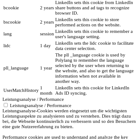
LinkedIn sets this cookie from LinkedIn
bcookie
2 years
share buttons and ad tags to recognize
browser ID.
LinkedIn sets this cookie to store
bscookie
2 years
performed actions on the website.
LinkedIn sets this cookie to remember a
lang
session
user's language setting.
LinkedIn sets the lidc cookie to facilitate
lidc
1 day
data center selection.
The pll _language cookie is used by
Polylang to remember the language
selected by the user when returning to
pll_language
1 year
the website, and also to get the language
information when not available in
another way.
1
LinkedIn sets this cookie for LinkedIn
UserMatchHistory
month
Ads ID syncing.
Leistungsanalyse / Performance
Leistungsanalyse / Performance
Leistungsanalyse-Cookies werden eingesetzt um die wichtigsten
Leistungsaspekte zu analysieren und zu verstehen. Dies trägt dazu
bei, die Webseite kontinuierlich zu verbessern und so den Besuchern
eine gute Nutzererfahrung zu bieten.
Performance cookies are used to understand and analyze the key