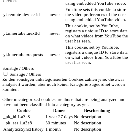
devices
using embedded YouTube video.
YouTube sets this cookie to store
yt-remote-device-id
never
the video preferences of the user
using embedded YouTube video.
This cookie, set by YouTube,
registers a unique ID to store data
yt.innertube::nextId
never
on what videos from YouTube the
user has seen.
This cookie, set by YouTube,
registers a unique ID to store data
yt.innertube::requests
never
on what videos from YouTube the
user has seen.
Sonstige / Others
Sonstige / Others
Zu den sonstigen unkategorisierten Cookies zählen jene, die zwar
analysiert wurden, aber noch keiner Kategorie zugeordnet werden
konnten.
Other uncategorized cookies are those that are being analyzed and
have not been classified into a category as yet.
Cookie
Dauer
Beschreibung
_pk_id.1.a3e8
1 year 27 days
No description
_pk_ses.1.a3e8
30 minutes
No description
AnalyticsSyncHistory
1 month
No description