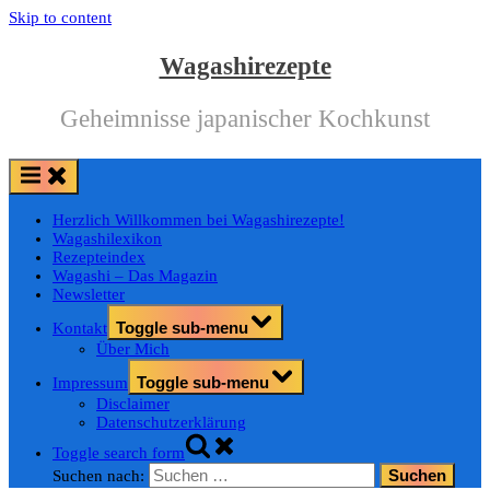
Skip to content
Wagashirezepte
Geheimnisse japanischer Kochkunst
Herzlich Willkommen bei Wagashirezepte!
Wagashilexikon
Rezepteindex
Wagashi – Das Magazin
Newsletter
Toggle sub-menu
Kontakt
Über Mich
Toggle sub-menu
Impressum
Disclaimer
Datenschutzerklärung
Toggle search form
Suchen nach: