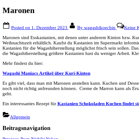
Maronen
Posted on
1. Dezember 2023
By
wagashikoechin
Keine 
Maronen sind Esskastanien, mit denen unter anderem Kinton bzw. Kuri-
Weihnachtszeit erhältlich.
Kaufst du Kastanien im Supermarkt informier
Kastanien für die Wagashiherstellung möglichst frisch sein sollen. Das
die Wagashiherstellung größere Kastanien hast du weniger Arbeit. Kl
Mehr findest du hier:
Wagashi Maniacs Artikel über Kuri-Kinton
Es gibt viel, dass man mit Maronen anstellen kann. Kuchen und Desser
noch nicht richtig anfreunden können. Creme de Marron kann als Ers
geht.
Ein interessantes Rezept für
Kastanien Schokoladen Kuchen findet si
Allgemein
Beitragsnavigation
Previous Post:
Nishiki Yokan