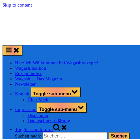
Skip to content
Herzlich Willkommen bei Wagashirezepte!
Wagashilexikon
Rezepteindex
Wagashi – Das Magazin
Newsletter
Toggle sub-menu
Kontakt
Über Mich
Toggle sub-menu
Impressum
Disclaimer
Datenschutzerklärung
Toggle search form
Suchen nach: