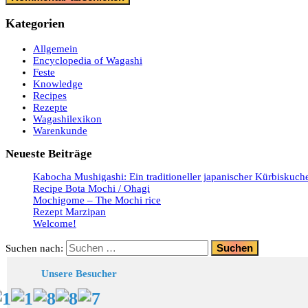
Kategorien
Allgemein
Encyclopedia of Wagashi
Feste
Knowledge
Recipes
Rezepte
Wagashilexikon
Warenkunde
Neueste Beiträge
Kabocha Mushigashi: Ein traditioneller japanischer Kürbiskuch
Recipe Bota Mochi / Ohagi
Mochigome – The Mochi rice
Rezept Marzipan
Welcome!
Suchen nach:
Unsere Besucher