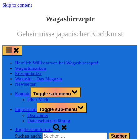
Skip to content
Wagashirezepte
Geheimnisse japanischer Kochkunst
Herzlich Willkommen bei Wagashirezepte!
Wagashilexikon
Rezepteindex
Wagashi – Das Magazin
Newsletter
Toggle sub-menu
Kontakt
Über Mich
Toggle sub-menu
Impressum
Disclaimer
Datenschutzerklärung
Toggle search form
Suchen nach: