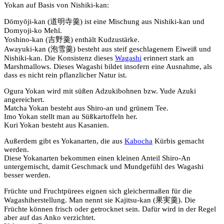
Yokan auf Basis von Nishiki-kan:
Dōmyōji-kan (道明寺羹) ist eine Mischung aus Nishiki-kan und
Domyoji-ko Mehl.
Yoshino-kan (吉野羹) enthält Kudzustärke.
Awayuki-kan (泡雪羹) besteht aus steif geschlagenem Eiweiß und
Nishiki-kan. Die Konsistenz dieses
Wagashi
erinnert stark an
Marshmallows. Dieses Wagashi bildet insofern eine Ausnahme, als
dass es nicht rein pflanzlicher Natur ist.
Ogura Yokan wird mit süßen Adzukibohnen bzw. Yude Azuki
angereichert.
Matcha Yokan besteht aus Shiro-an und grünem Tee.
Imo Yokan stellt man au Süßkartoffeln her.
Kuri Yokan besteht aus Kasanien.
Außerdem gibt es Yokanarten, die aus
Kabocha
Kürbis gemacht
werden.
Diese Yokanarten bekommen einen kleinen Anteil Shiro-An
untergemischt, damit Geschmack und Mundgefühl des Wagashi
besser werden.
Früchte und Fruchtpürees eignen sich gleichermaßen für die
Wagashiherstellung. Man nennt sie Kajitsu-kan (果実羹). Die
Früchte können frisch oder getrocknet sein. Dafür wird in der Regel
aber auf das Anko verzichtet.