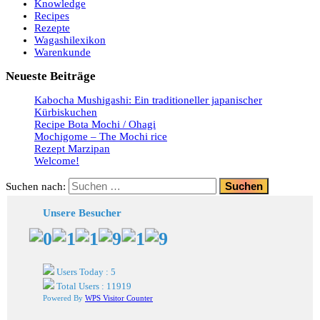
Knowledge
Recipes
Rezepte
Wagashilexikon
Warenkunde
Neueste Beiträge
Kabocha Mushigashi: Ein traditioneller japanischer
Kürbiskuchen
Recipe Bota Mochi / Ohagi
Mochigome – The Mochi rice
Rezept Marzipan
Welcome!
Suchen nach:
Unsere Besucher
Users Today : 5
Total Users : 11919
Powered By
WPS Visitor Counter