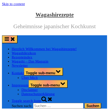
Skip to content
Wagashirezepte
Geheimnisse japanischer Kochkunst
Herzlich Willkommen bei Wagashirezepte!
Wagashilexikon
Rezepteindex
Wagashi – Das Magazin
Newsletter
Toggle sub-menu
Kontakt
Über Mich
Toggle sub-menu
Impressum
Disclaimer
Datenschutzerklärung
Toggle search form
Suchen nach: