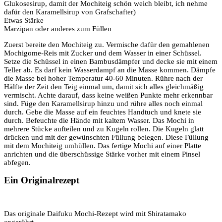
Glukosesirup, damit der Mochiteig schön weich bleibt, ich nehme
dafür den Karamellsirup von Grafschafter)
Etwas Stärke
Marzipan oder anderes zum Füllen
Zuerst bereite den Mochiteig zu. Vermische dafür den gemahlenen
Mochigome-Reis mit Zucker und dem Wasser in einer Schüssel.
Setze die Schüssel in einen Bambusdämpfer und decke sie mit einem
Teller ab. Es darf kein Wasserdampf an die Masse kommen. Dämpfe
die Masse bei hoher Temperatur 40-60 Minuten. Rühre nach der
Hälfte der Zeit den Teig einmal um, damit sich alles gleichmäßig
vermischt. Achte darauf, dass keine weißen Punkte mehr erkennbar
sind. Füge den Karamellsirup hinzu und rühre alles noch einmal
durch. Gebe die Masse auf ein feuchtes Handtuch und knete sie
durch. Befeuchte die Hände mit kaltem Wasser. Das Mochi in
mehrere Stücke aufteilen und zu Kugeln rollen. Die Kugeln glatt
drücken und mit der gewünschten Füllung belegen. Diese Füllung
mit dem Mochiteig umhüllen. Das fertige Mochi auf einer Platte
anrichten und die überschüssige Stärke vorher mit einem Pinsel
abfegen.
Ein Originalrezept
Das originale Daifuku Mochi-Rezept wird mit Shiratamako