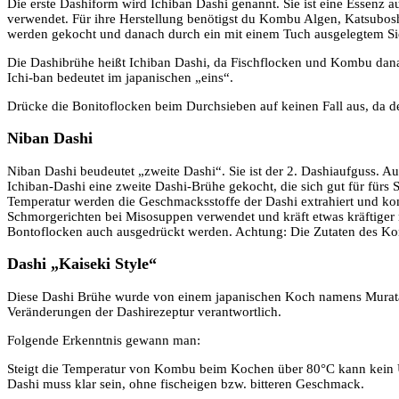
Die erste Dashiform wird Ichiban Dashi genannt. Sie ist eine Essenz 
verwendet. Für ihre Herstellung benötigst du Kombu Algen, Katsuboshi
werden gekocht und danach durch ein mit einem Tuch ausgelegtem Si
Die Dashibrühe heißt Ichiban Dashi, da Fischflocken und Kombu dana
Ichi-ban bedeutet im japanischen „eins“.
Drücke die Bonitoflocken beim Durchsieben auf keinen Fall aus, da d
Niban Dashi
Niban Dashi beudeutet „zweite Dashi“. Sie ist der 2. Dashiaufguss. 
Ichiban-Dashi eine zweite Dashi-Brühe gekocht, die sich gut für fürs
Temperatur werden die Geschmacksstoffe der Dashi extrahiert und k
Schmorgerichten bei Misosuppen verwendet und kräft etwas kräftiger 
Bontoflocken auch ausgedrückt werden. Achtung: Die Zutaten des K
Dashi „Kaiseki Style“
Diese Dashi Brühe wurde von einem japanischen Koch namens Murata e
Veränderungen der Dashirezeptur verantwortlich.
Folgende Erkenntnis gewann man:
Steigt die Temperatur von Kombu beim Kochen über 80°C kann kein U
Dashi muss klar sein, ohne fischeigen bzw. bitteren Geschmack.