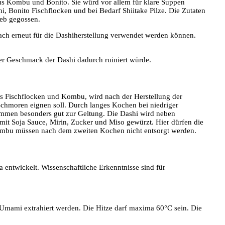
aus Kombu und Bonito. Sie würd vor allem für klare Suppen
, Bonito Fischflocken und bei Bedarf Shiitake Pilze. Die Zutaten
eb gegossen.
ch erneut für die Dashiherstellung verwendet werden können.
er Geschmack der Dashi dadurch ruiniert würde.
Aus Fischflocken und Kombu, wird nach der Herstellung der
 Schmoren eignen soll. Durch langes Kochen bei niedriger
ommen besonders gut zur Geltung. Die Dashi wird neben
mit Soja Sauce, Mirin, Zucker und Miso gewürzt. Hier dürfen die
ombu müssen nach dem zweiten Kochen nicht entsorgt werden.
ntwickelt. Wissenschaftliche Erkenntnisse sind für
mami extrahiert werden. Die Hitze darf maxima 60°C sein. Die