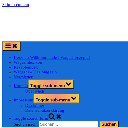
Skip to content
Herzlich Willkommen bei Wagashirezepte!
Wagashilexikon
Rezepteindex
Wagashi – Das Magazin
Newsletter
Toggle sub-menu
Kontakt
Über Mich
Toggle sub-menu
Impressum
Disclaimer
Datenschutzerklärung
Toggle search form
Suchen nach: