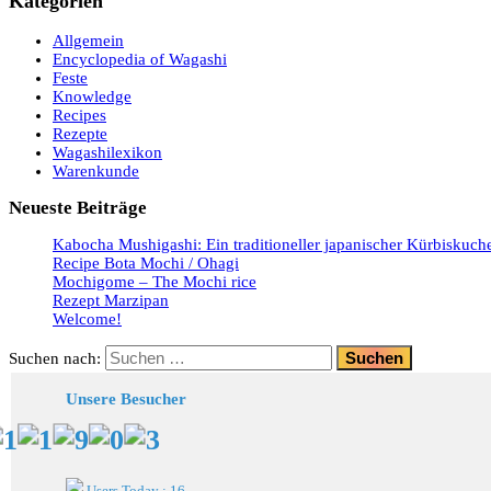
Kategorien
Allgemein
Encyclopedia of Wagashi
Feste
Knowledge
Recipes
Rezepte
Wagashilexikon
Warenkunde
Neueste Beiträge
Kabocha Mushigashi: Ein traditioneller japanischer Kürbiskuch
Recipe Bota Mochi / Ohagi
Mochigome – The Mochi rice
Rezept Marzipan
Welcome!
Suchen nach:
Unsere Besucher
Users Today : 16