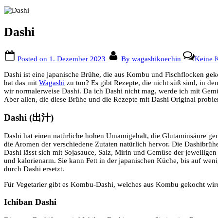
Dashi
Posted on
1. Dezember 2023
By
wagashikoechin
Keine 
Dashi ist eine japanische Brühe, die aus Kombu und Fischflocken geko
hat das mit
Wagashi
zu tun? Es gibt Rezepte, die nicht süß sind, in d
wir normalerweise Dashi. Da ich Dashi nicht mag, werde ich mit Gemüs
Aber allen, die diese Brühe und die Rezepte mit Dashi Original probier
Dashi (
出汁
)
Dashi hat einen natürliche hohen Umamigehalt, die Glutaminsäure gen
die Aromen der verschiedene Zutaten natürlich hervor. Die Dashibrüh
Dashi lässt sich mit Sojasauce, Salz, Mirin und Gemüse der jeweiligen
und kalorienarm. Sie kann Fett in der japanischen Küche, bis auf wen
durch Dashi ersetzt.
Für Vegetarier gibt es Kombu-Dashi, welches aus Kombu gekocht wir
Ichiban Dashi