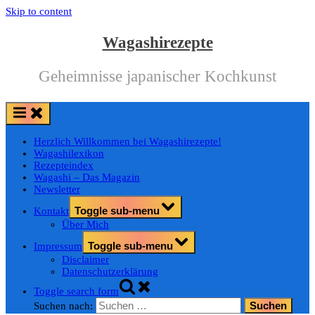
Skip to content
Wagashirezepte
Geheimnisse japanischer Kochkunst
Herzlich Willkommen bei Wagashirezepte!
Wagashilexikon
Rezepteindex
Wagashi – Das Magazin
Newsletter
Toggle sub-menu
Kontakt
Über Mich
Toggle sub-menu
Impressum
Disclaimer
Datenschutzerklärung
Toggle search form
Suchen nach: