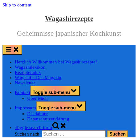
Skip to content
Wagashirezepte
Geheimnisse japanischer Kochkunst
Herzlich Willkommen bei Wagashirezepte!
Wagashilexikon
Rezepteindex
Wagashi – Das Magazin
Newsletter
Toggle sub-menu
Kontakt
Über Mich
Toggle sub-menu
Impressum
Disclaimer
Datenschutzerklärung
Toggle search form
Suchen nach: