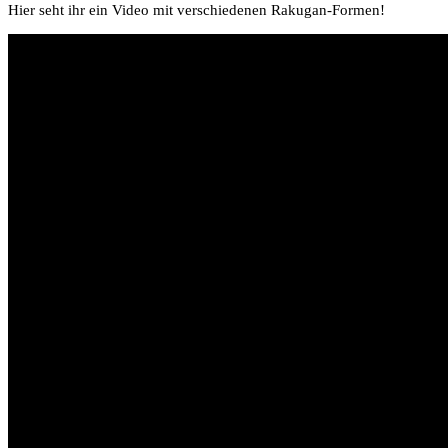
Hier seht ihr ein Video mit verschiedenen Rakugan-Formen!