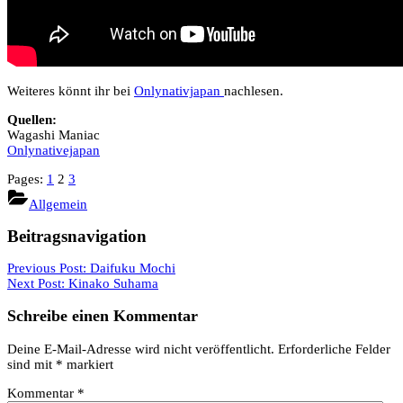
Weiteres könnt ihr bei
Onlynativjapan
nachlesen.
Quellen:
Wagashi Maniac
Onlynativejapan
Pages:
1
2
3
Allgemein
Beitragsnavigation
Previous Post:
Daifuku Mochi
Next Post:
Kinako Suhama
Schreibe einen Kommentar
Deine E-Mail-Adresse wird nicht veröffentlicht.
Erforderliche Felder
sind mit
*
markiert
Kommentar
*