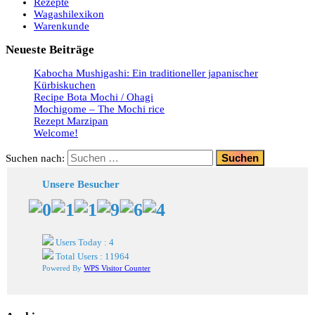
Rezepte
Wagashilexikon
Warenkunde
Neueste Beiträge
Kabocha Mushigashi: Ein traditioneller japanischer
Kürbiskuchen
Recipe Bota Mochi / Ohagi
Mochigome – The Mochi rice
Rezept Marzipan
Welcome!
Suchen nach:
Unsere Besucher
Users Today : 4
Total Users : 11964
Powered By
WPS Visitor Counter