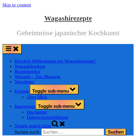
Skip to content
Wagashirezepte
Geheimnisse japanischer Kochkunst
Herzlich Willkommen bei Wagashirezepte!
Wagashilexikon
Rezepteindex
Wagashi – Das Magazin
Newsletter
Toggle sub-menu
Kontakt
Über Mich
Toggle sub-menu
Impressum
Disclaimer
Datenschutzerklärung
Toggle search form
Suchen nach: