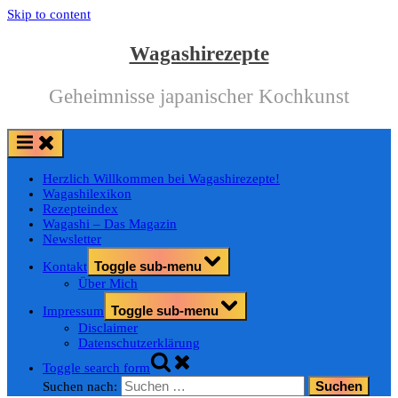
Skip to content
Wagashirezepte
Geheimnisse japanischer Kochkunst
Herzlich Willkommen bei Wagashirezepte!
Wagashilexikon
Rezepteindex
Wagashi – Das Magazin
Newsletter
Toggle sub-menu
Kontakt
Über Mich
Toggle sub-menu
Impressum
Disclaimer
Datenschutzerklärung
Toggle search form
Suchen nach: