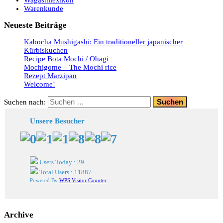
Wagashilexikon
Warenkunde
Neueste Beiträge
Kabocha Mushigashi: Ein traditioneller japanischer
Kürbiskuchen
Recipe Bota Mochi / Ohagi
Mochigome – The Mochi rice
Rezept Marzipan
Welcome!
Suchen nach:
Unsere Besucher
Users Today : 29
Total Users : 11887
Powered By
WPS Visitor Counter
Archive