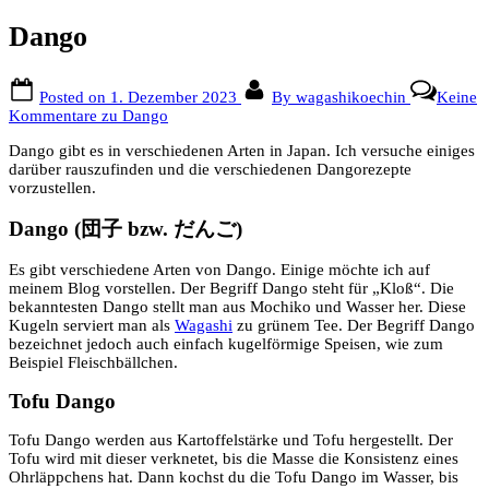
Dango
Posted on
1. Dezember 2023
By
wagashikoechin
Keine
Kommentare
zu Dango
Dango gibt es in verschiedenen Arten in Japan. Ich versuche einiges
darüber rauszufinden und die verschiedenen Dangorezepte
vorzustellen.
Dango (
団子 bzw.
だんご)
Es gibt verschiedene Arten von Dango. Einige möchte ich auf
meinem Blog vorstellen. Der Begriff Dango steht für „Kloß“. Die
bekanntesten Dango stellt man aus Mochiko und Wasser her. Diese
Kugeln serviert man als
Wagashi
zu grünem Tee. Der Begriff Dango
bezeichnet jedoch auch einfach kugelförmige Speisen, wie zum
Beispiel Fleischbällchen.
Tofu Dango
Tofu Dango werden aus Kartoffelstärke und Tofu hergestellt. Der
Tofu wird mit dieser verknetet, bis die Masse die Konsistenz eines
Ohrläppchens hat. Dann kochst du die Tofu Dango im Wasser, bis