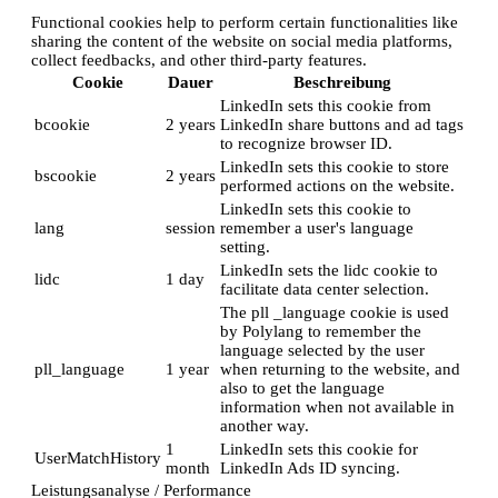
Functional cookies help to perform certain functionalities like
sharing the content of the website on social media platforms,
collect feedbacks, and other third-party features.
Cookie
Dauer
Beschreibung
LinkedIn sets this cookie from
bcookie
2 years
LinkedIn share buttons and ad tags
to recognize browser ID.
LinkedIn sets this cookie to store
bscookie
2 years
performed actions on the website.
LinkedIn sets this cookie to
lang
session
remember a user's language
setting.
LinkedIn sets the lidc cookie to
lidc
1 day
facilitate data center selection.
The pll _language cookie is used
by Polylang to remember the
language selected by the user
pll_language
1 year
when returning to the website, and
also to get the language
information when not available in
another way.
1
LinkedIn sets this cookie for
UserMatchHistory
month
LinkedIn Ads ID syncing.
Leistungsanalyse / Performance