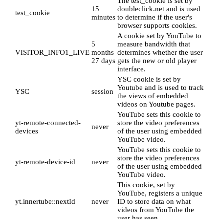
The test_cookie is set by
15
doubleclick.net and is used
test_cookie
minutes
to determine if the user's
browser supports cookies.
A cookie set by YouTube to
5
measure bandwidth that
VISITOR_INFO1_LIVE
months
determines whether the user
27 days
gets the new or old player
interface.
YSC cookie is set by
Youtube and is used to track
YSC
session
the views of embedded
videos on Youtube pages.
YouTube sets this cookie to
yt-remote-connected-
store the video preferences
never
devices
of the user using embedded
YouTube video.
YouTube sets this cookie to
store the video preferences
yt-remote-device-id
never
of the user using embedded
YouTube video.
This cookie, set by
YouTube, registers a unique
yt.innertube::nextId
never
ID to store data on what
videos from YouTube the
user has seen.