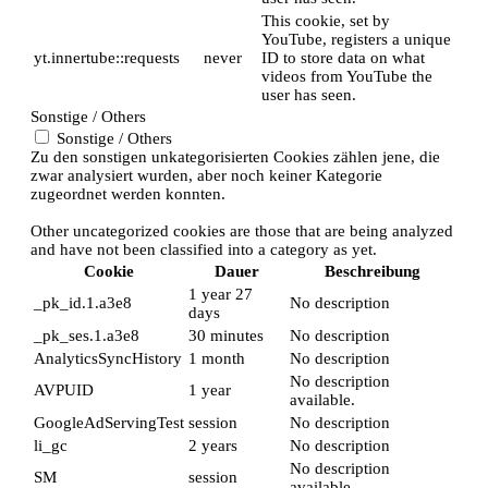
This cookie, set by
YouTube, registers a unique
yt.innertube::requests
never
ID to store data on what
videos from YouTube the
user has seen.
Sonstige / Others
Sonstige / Others
Zu den sonstigen unkategorisierten Cookies zählen jene, die
zwar analysiert wurden, aber noch keiner Kategorie
zugeordnet werden konnten.
Other uncategorized cookies are those that are being analyzed
and have not been classified into a category as yet.
Cookie
Dauer
Beschreibung
1 year 27
_pk_id.1.a3e8
No description
days
_pk_ses.1.a3e8
30 minutes
No description
AnalyticsSyncHistory
1 month
No description
No description
AVPUID
1 year
available.
GoogleAdServingTest
session
No description
li_gc
2 years
No description
No description
SM
session
available.